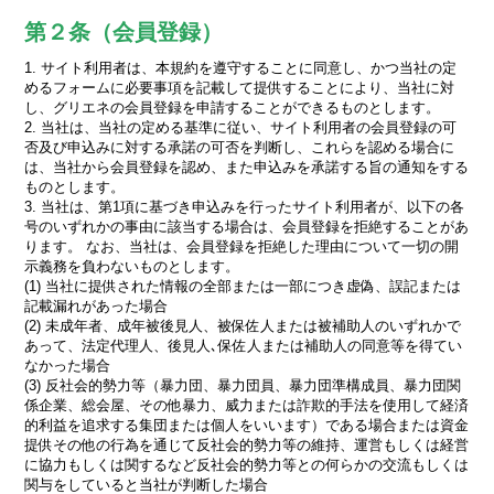
第２条（会員登録）
1. サイト利用者は、本規約を遵守することに同意し、かつ当社の定
めるフォームに必要事項を記載して提供することにより、当社に対
し、グリエネの会員登録を申請することができるものとします。
2. 当社は、当社の定める基準に従い、サイト利用者の会員登録の可
否及び申込みに対する承諾の可否を判断し、これらを認める場合に
は、当社から会員登録を認め、また申込みを承諾する旨の通知をする
ものとします。
3. 当社は、第1項に基づき申込みを行ったサイト利用者が、以下の各
号のいずれかの事由に該当する場合は、会員登録を拒絶することがあ
ります。 なお、当社は、会員登録を拒絶した理由について一切の開
示義務を負わないものとします。
(1) 当社に提供された情報の全部または一部につき虚偽、誤記または
記載漏れがあった場合
(2) 未成年者、成年被後見人、被保佐人または被補助人のいずれかで
あって、法定代理人、後見人､保佐人または補助人の同意等を得てい
なかった場合
(3) 反社会的勢力等（暴力団、暴力団員、暴力団準構成員、暴力団関
係企業、総会屋、その他暴力、威力または詐欺的手法を使用して経済
的利益を追求する集団または個人をいいます）である場合または資金
提供その他の行為を通じて反社会的勢力等の維持、運営もしくは経営
に協力もしくは関するなど反社会的勢力等との何らかの交流もしくは
関与をしていると当社が判断した場合