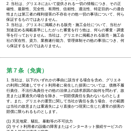
2. 当社は、グリエネにおいて提供される一切の情報につき、その正
確性、最新性、完全性、有用性、信頼性、適法性、特定目的への適合
性または第三者の権利侵害の不存在その他一切の事項について、何ら
保証するものではありません。
3. 当社は、グリエネに掲載される販売・施工会社について、当社が
別途定める掲載基準にしたがった審査を行う他は、何らの審査・調査
等を行っておりません。当社は、グリエネに掲載される販売・施工会
社の実在性、資力、業務遂行能力、管理体制その他の事項につき、何
ら保証するものではありません。
第７条（免責）
1. 当社は、以下のいずれかの事由に該当する場合を含め、グリエネ
の利用に関連してサイト利用者に発生した損害については、債務不履
行責任、不法行為責任その他の法律上の請求原因の如何を問わず、故
意または重過失の場合を除き、一切賠償責任を負わないものとしま
す。また、グリエネの運営に関して当社が責任を負う場合、その範囲
は当社の故意または重過失により直接かつ現実に生じた通常の損害の
賠償に限られるものとします。
(1) 天災地変、騒乱、暴動等の不可抗力
(2) サイト利用者の設備の障害またはインターネット接続サービスの