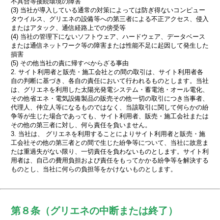
不具合等接続環境の障害
(3) 当社が導入している通常の対策によっては防ぎ得ないコンピュー
タウイルス、グリエネの設備等への第三者による不正アクセス、侵入
またはアタック、通信経路上での傍受等
(4) 当社の管理下にないソフトウェア、ハードウェア、データベース
または通信ネットワーク等の障害または性能不足に起因して発生した
損害
(5) その他当社の責に帰すべからざる事由
2. サイト利用者と販売・施工会社との間の取引は、サイト利用者各
自の判断に基づき、各自の責任において行われるものとします。当社
は、グリエネを利用した太陽光発電システム・蓄電池・オール電化、
その他省エネ・電気設備製品の販売その他一切の取引につき当事者、
代理人、仲立人等になるものではなく、当該取引に関して何らかの紛
争等が生じた場合であっても、サイト利用者、販売・施工会社または
その他の第三者に対し、何ら責任を負いません。
3. 当社は、 グリエネを利用することによりサイト利用者と販売・施
工会社その他の第三者との間で生じた紛争等について、当社に故意ま
たは重過失がない限り、一切責任を負わないものとします。サイト利
用者は、自己の費用負担および責任をもってかかる紛争等を解決する
ものとし、当社に何らの負担等をかけないものとします。
第８条（グリエネの中断または終了）