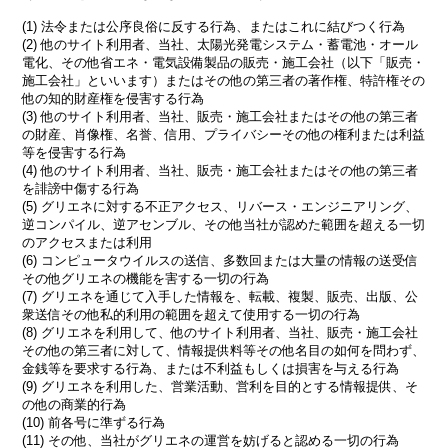
(1) 法令または公序良俗に反する行為、またはこれに結びつく行為
(2) 他のサイト利用者、当社、太陽光発電システム・蓄電池・オール
電化、その他省エネ・電気設備製品の販売・施工会社（以下「販売・
施工会社」といいます）またはその他の第三者の著作権、特許権その
他の知的財産権を侵害する行為
(3) 他のサイト利用者、当社、販売・施工会社またはその他の第三者
の財産、肖像権、名誉、信用、プライバシーその他の権利または利益
等を侵害する行為
(4) 他のサイト利用者、当社、販売・施工会社またはその他の第三者
を誹謗中傷する行為
(5) グリエネに対する不正アクセス、リバース・エンジニアリング、
逆コンパイル、逆アセンブル、その他当社が認めた範囲を超える一切
のアクセスまたは利用
(6) コンピュータウイルスの送信、多数回または大量の情報の送受信
その他グリエネの機能を害する一切の行為
(7) グリエネを通じて入手した情報を、転載、複製、販売、出版、公
衆送信その他私的利用の範囲を超えて使用する一切の行為
(8) グリエネを利用して、他のサイト利用者、当社、販売・施工会社
その他の第三者に対して、情報提供料等その他名目の如何を問わず、
金銭等を要求する行為、または不利益もしくは損害を与える行為
(9) グリエネを利用した、営業活動、営利を目的とする情報提供、そ
の他の商業的行為
(10) 前各号に準ずる行為
(11) その他、当社がグリエネの運営を妨げると認める一切の行為