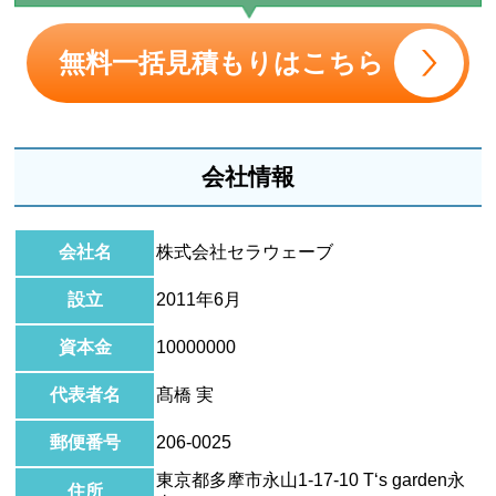
無料一括見積もりはこちら
会社情報
会社名
株式会社セラウェーブ
設立
2011年6月
資本金
10000000
代表者名
髙橋 実
郵便番号
206-0025
東京都多摩市永山1-17-10 T‘s garden永
住所