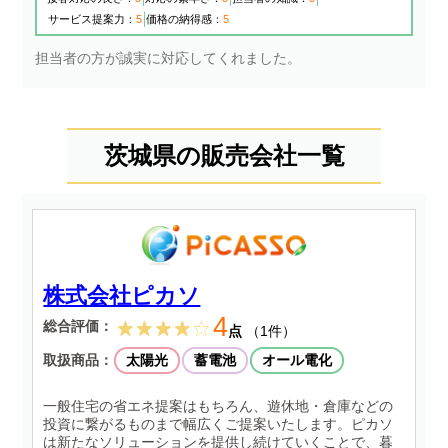
サービス提案力：
5
価格の納得感：
5
担当者の方が誠実に対応してくれました。
茨城県の販売会社一覧
株式会社ピカソ
4
総合評価：
点
（1件）
取扱商品：
太陽光
蓄電池
オール電化
一般住宅の省エネ提案はもちろん、遊休地・倉庫などの
投資に繋がるものまで幅広くご提案いたします。ピカソ
は新たなソリューションを提供し続けていくことで、暮