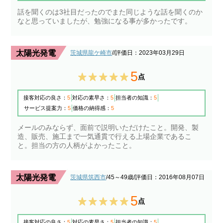
話を聞くのは3社目だったのでまた同じような話を聞くのか
なと思っていましたが、勉強になる事が多かったです。
太陽光発電
茨城県龍ケ崎市
/
/評価日：2023年03月29日
5
点
接客対応の良さ：
5
対応の素早さ：
5
担当者の知識：
5
サービス提案力：
5
価格の納得感：
5
メールのみならず、面前で説明いただけたこと。開発、製
造、販売、施工まで一気通貫で行える上場企業であるこ
と。担当の方の人柄がよかったこと。
太陽光発電
茨城県筑西市
/45～49歳
/評価日：2016年08月07日
5
点
接客対応の良さ：
5
対応の素早さ：
5
担当者の知識：
5