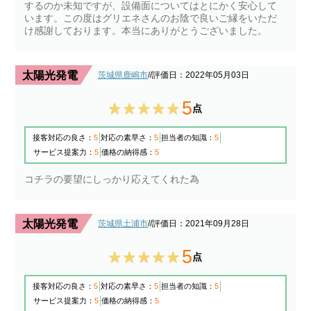
するのか未知ですが、設備面についてはとにかく安心して
います。この度はグリエネさんのお陰で良いご縁をいただ
け感謝しております。本当にありがとうございました。
太陽光発電
茨城県鹿嶋市
/
/評価日：2022年05月03日
5
点
接客対応の良さ：
5
対応の素早さ：
5
担当者の知識：
5
サービス提案力：
5
価格の納得感：
5
コチラの要望にしっかり応えてくれた為
太陽光発電
茨城県土浦市
/
/評価日：2021年09月28日
5
点
接客対応の良さ：
5
対応の素早さ：
5
担当者の知識：
5
サービス提案力：
5
価格の納得感：
5