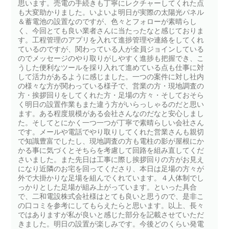
思います。売電の手続きも丁寧にレクチャーしてくれた点
も大変助かりました。いよいよ明日が実際の太陽光パネル
＆蓄電池の設置なのですが、色々とフォローが素晴らし
く、今回とても良い業者さんに当たったなと感じておりま
す。工程管理のアプリを入れて進捗管理や連絡をしてくれ
ているのですが、関わっている人が全員ジョインしている
のでメッセージのやり取りがしやすく進捗も把握でき、こ
うした便利なツールを採り入れて進めている点も仕事に対
して活力があるように感じました。一つの案件に対し社内
の様々な方が関わっている様子で、営業の方・現地調査の
方・挨拶回りをしてくれた方・足場の方々・そしておそら
く明日の設置作業もまた違う方がいらっしゃるのだと思い
ます。ある程度規模がある会社さんなのだなと安心しまし
た。そしてとにかく一つ一つが丁寧で素晴らしい会社さん
です。メールや電話でやり取りしてくれた営業さんも親切
で知識豊富でしたし、現地調査の方も電柱の影が屋根にか
かる事に気づくとそちらを考慮して回路を組み直してくだ
さいました。また先日は工事に際し挨拶回りの方がお見え
になり近隣のお宅を回ってくださり、本日は足場の方々が
外で大掛かりな足場を組んでくれています。４人体制でし
っかりとした足場が組み上がっています。といった具合
で、二和電設株式会社様はとても良いと思うので、是非こ
の口コミを参考にしてもらえたらと思います。以上、長々
ではありますが私が良いと感じた部分を記載させていただ
きました。明日の設置が楽しみです。今後どのくらい発電