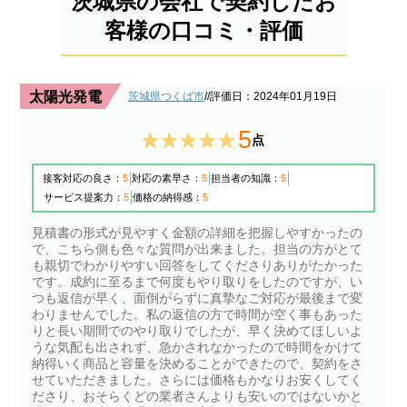
茨城県の会社で契約したお
客様の口コミ・評価
太陽光発電
茨城県つくば市
/
/評価日：2024年01月19日
5
点
接客対応の良さ：
5
対応の素早さ：
5
担当者の知識：
5
サービス提案力：
5
価格の納得感：
5
見積書の形式が見やすく金額の詳細を把握しやすかったの
で、こちら側も色々な質問が出来ました。担当の方がとて
も親切でわかりやすい回答をしてくださりありがたかった
です。成約に至るまで何度もやり取りをしたのですが、い
つも返信が早く、面倒がらずに真摯なご対応が最後まで変
わりませんでした。私の返信の方で時間が空く事もあった
りと長い期間でのやり取りでしたが、早く決めてほしいよ
うな気配も出されず、急かされなかったので時間をかけて
納得いく商品と容量を決めることができたので、契約をさ
せていただきました。さらには価格もかなりお安くしてく
ださり、おそらくどの業者さんよりも安いのではないかと