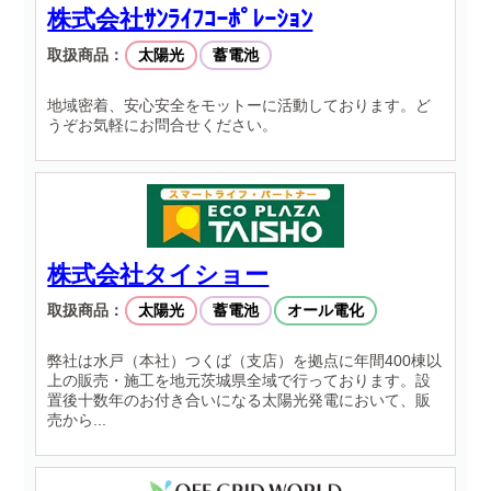
株式会社ｻﾝﾗｲﾌｺｰﾎﾟﾚｰｼｮﾝ
取扱商品：
太陽光
蓄電池
地域密着、安心安全をモットーに活動しております。ど
うぞお気軽にお問合せください。
株式会社タイショー
取扱商品：
太陽光
蓄電池
オール電化
弊社は水戸（本社）つくば（支店）を拠点に年間400棟以
上の販売・施工を地元茨城県全域で行っております。設
置後十数年のお付き合いになる太陽光発電において、販
売から...