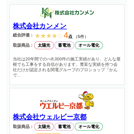
株式会社カンメン
4
総合評価：
点
（5件）
取扱商品：
太陽光
蓄電池
オール電化
当社は20年間でのべ8,000件の施工実績があり、どんな屋
根でも工事をする自信があります。豊富な実績を持つ会
社だけが認定される関電グループのプロショップ『かん
で...
株式会社ウェルビー京都
取扱商品：
太陽光
蓄電池
オール電化