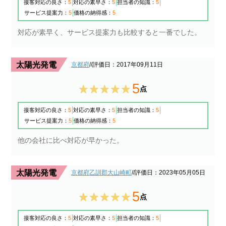
接客対応の良さ：
5
対応の素早さ：
5
担当者の知識：
5
サービス提案力：
5
価格の納得感：
5
対応が素早く、サービス提案力も比較すると一番でした。
太陽光発電
京都府
/
/評価日：2017年09月11日
5
点
接客対応の良さ：
5
対応の素早さ：
5
担当者の知識：
5
サービス提案力：
5
価格の納得感：
5
他の会社に比べ対応が早かった。
太陽光発電
京都府乙訓郡大山崎町
/
/評価日：2023年05月05日
5
点
接客対応の良さ：
5
対応の素早さ：
5
担当者の知識：
5