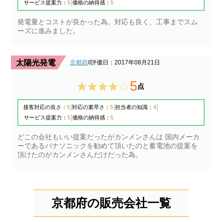
サービス提案力：
5
価格の納得感：
5
発電量とコストが良かった為。対応も良く、工事までスム
ーズに進みました。
太陽光発電
京都府
/
/評価日：2017年08月21日
5
点
接客対応の良さ：
5
対応の素早さ：
5
担当者の知識：
4
サービス提案力：
5
価格の納得感：
5
どこの会社もいい提案だったがカンメンさんは 国内メーカ
ーであるパナソニックを勧めて頂いたのと蓄電池の提案を
頂けたのがカンメンさんだけだった為。
京都府の販売会社一覧