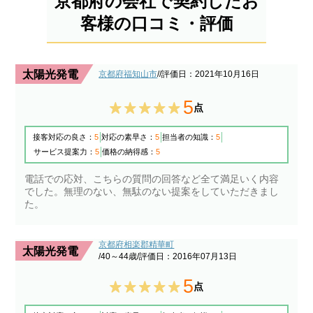
京都府の会社で契約したお
客様の口コミ・評価
太陽光発電
京都府福知山市
/
/評価日：2021年10月16日
5
点
接客対応の良さ：
5
対応の素早さ：
5
担当者の知識：
5
サービス提案力：
5
価格の納得感：
5
電話での応対、こちらの質問の回答など全て満足いく内容
でした。無理のない、無駄のない提案をしていただきまし
た。
京都府相楽郡精華町
太陽光発電
/40～44歳
/評価日：2016年07月13日
5
点