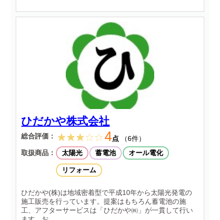
ひだかや株式会社
4
総合評価：
点
（6件）
取扱商品：
太陽光
蓄電池
オール電化
リフォーム
ひだかや(株)は地域密着型で平成10年から太陽光発電の
施工販売を行っています。提案はもちろん蓄電池の施
工、アフターサービスは「ひだかや㈱」が一貫して行い
ます。お...