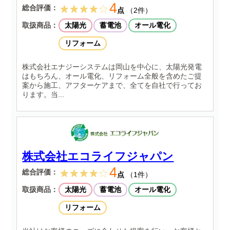
4
総合評価：
点
（2件）
取扱商品：
太陽光
蓄電池
オール電化
リフォーム
株式会社エナジーシステムは岡山を中心に、太陽光発電
はもちろん、オール電化、リフォーム全般を含めたご提
案から施工、アフターケアまで、全てを自社で行ってお
ります。当...
株式会社エコライフジャパン
4
総合評価：
点
（1件）
取扱商品：
太陽光
蓄電池
オール電化
リフォーム