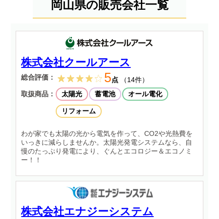
岡山県の販売会社一覧
株式会社クールアース
5
総合評価：
点
（14件）
取扱商品：
太陽光
蓄電池
オール電化
リフォーム
わが家でも太陽の光から電気を作って、CO2や光熱費を
いっきに減らしませんか。太陽光発電システムなら、自
慢のたっぷり発電により、ぐんとエコロジー＆エコノミ
ー！！
株式会社エナジーシステム