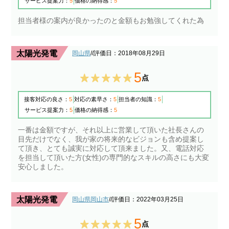
サービス提案力：
5
価格の納得感：
5
担当者様の案内が良かったのと金額もお勉強してくれた為
太陽光発電
岡山県
/
/評価日：2018年08月29日
5
点
接客対応の良さ：
5
対応の素早さ：
5
担当者の知識：
5
サービス提案力：
5
価格の納得感：
5
一番は金額ですが、それ以上に営業して頂いた社長さんの
目先だけでなく、我が家の将来的なビジョンも含め提案し
て頂き、とても誠実に対応して頂来ました。又、電話対応
を担当して頂いた方(女性)の専門的なスキルの高さにも大変
安心しました。
太陽光発電
岡山県岡山市
/
/評価日：2022年03月25日
5
点