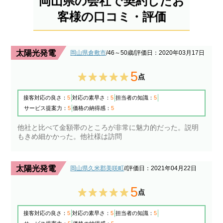
岡山県の会社で契約したお
客様の口コミ・評価
太陽光発電
岡山県倉敷市
/46～50歳
/評価日：2020年03月17日
5
点
接客対応の良さ：
5
対応の素早さ：
5
担当者の知識：
5
サービス提案力：
5
価格の納得感：
5
他社と比べて金額帯のところが非常に魅力的だった。説明
もきめ細かかった。他社様は訪問
太陽光発電
岡山県久米郡美咲町
/
/評価日：2021年04月22日
5
点
接客対応の良さ：
5
対応の素早さ：
5
担当者の知識：
5