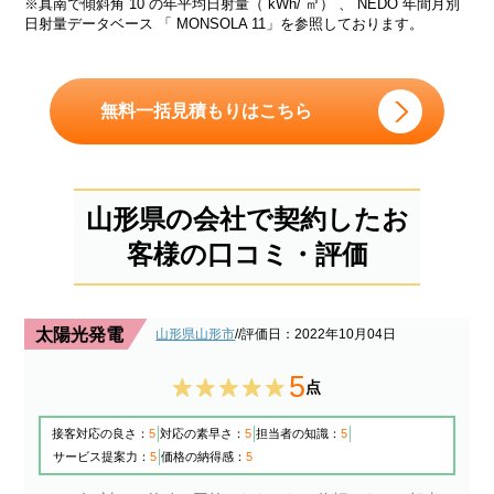
※真南で傾斜角 10 の年平均日射量（ kWh/ ㎡） 、 NEDO 年間月別
日射量データベース 「 MONSOLA 11」を参照しております。
無料一括見積もりはこちら
山形県の会社で契約したお
客様の口コミ・評価
太陽光発電
山形県山形市
/
/評価日：2022年10月04日
5
点
接客対応の良さ：
5
対応の素早さ：
5
担当者の知識：
5
サービス提案力：
5
価格の納得感：
5