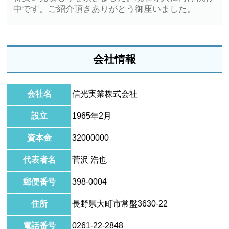
中です。ご紹介頂きありがとう御座いました。
会社情報
会社名
信光実業株式会社
設立
1965年2月
資本金
32000000
代表者名
菅沢 浩也
郵便番号
398-0004
住所
長野県大町市常盤3630-22
電話番号
0261-22-2848