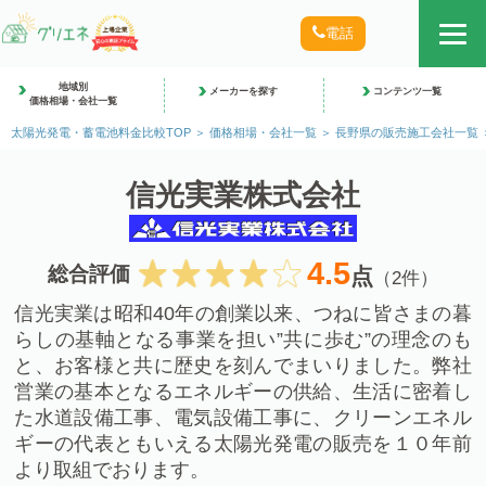
電話
地域別
メーカーを探す
コンテンツ一覧
価格相場・会社一覧
太陽光発電・蓄電池料金比較TOP
価格相場・会社一覧
長野県の販売施工会社一覧
信光実業株式会社
4.5
総合評価
点
（2件）
信光実業は昭和40年の創業以来、つねに皆さまの暮
らしの基軸となる事業を担い”共に歩む”の理念のも
と、お客様と共に歴史を刻んでまいりました。弊社
営業の基本となるエネルギーの供給、生活に密着し
た水道設備工事、電気設備工事に、クリーンエネル
ギーの代表ともいえる太陽光発電の販売を１０年前
より取組でおります。