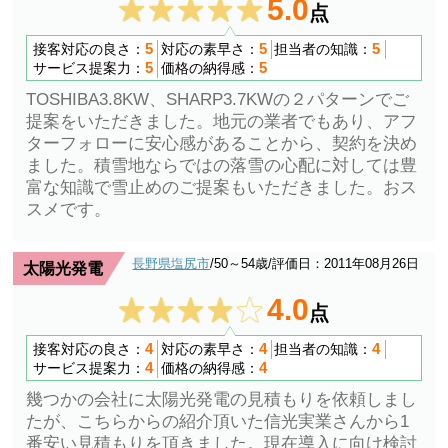
5.0
点
5
5
5
接客対応の良さ：
対応の素早さ：
担当者の知識：
5
5
サービス提案力：
価格の納得感：
TOSHIBA3.8KW、SHARP3.7KWの２パターンでご
提案をいただきました。地元の業者でもあり、アフ
ターフォローに安心感があることから、契約を決め
ました。積雪地ならではの落雪の心配に対しては豊
富な知識で雪止めのご提案もいただきました。おス
スメです。
長野県塩尻市
/50～54歳
/評価日：2011年08月26日
太陽光発電
4.0
点
4
4
4
接客対応の良さ：
対応の素早さ：
担当者の知識：
4
4
サービス提案力：
価格の納得感：
幾つかの会社に太陽光発電の見積もりを依頼しまし
たが、こちらからの紹介頂いた信光実業さんから1
番安い見積もりを頂きました。現在導入に向け検討