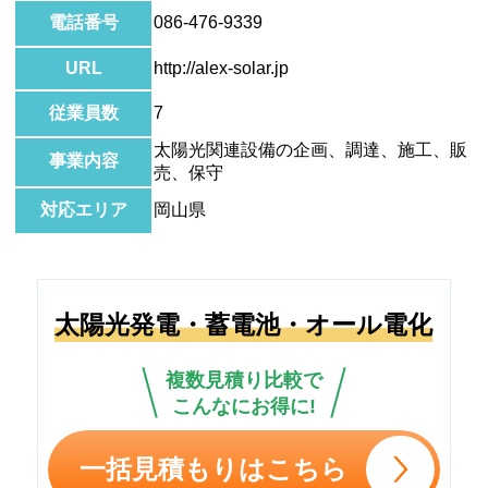
電話番号
086-476-9339
URL
http://alex-solar.jp
従業員数
7
太陽光関連設備の企画、調達、施工、販
事業内容
売、保守
対応エリア
岡山県
太陽光発電・蓄電池・オール電化
複数見積り比較で
こんなにお得に!
一括見積もりはこちら