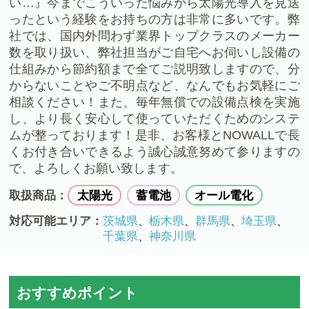
い…』今までこういった悩みから太陽光導入を見送
ったという経験をお持ちの方は非常に多いです。弊
社では、国内外問わず業界トップクラスのメーカー
数を取り扱い、弊社担当がご自宅へお伺いし設備の
仕組みから節約額まで全てご説明致しますので、分
からないことやご不明点など、なんでもお気軽にご
相談ください！また、毎年無償での設備点検を実施
し、より長く安心して使っていただくためのシステ
ムが整っております！是非、お客様とNOWALLで長
くお付き合いできるよう誠心誠意努めて参りますの
で、よろしくお願い致します。
取扱商品：
太陽光
蓄電池
オール電化
対応可能エリア：
茨城県
栃木県
群馬県
埼玉県
、
、
、
、
千葉県
神奈川県
、
おすすめポイント