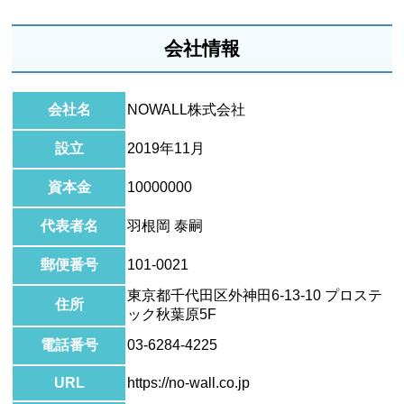
会社情報
会社名
NOWALL株式会社
設立
2019年11月
資本金
10000000
代表者名
羽根岡 泰嗣
郵便番号
101-0021
東京都千代田区外神田6-13-10 プロステ
住所
ック秋葉原5F
電話番号
03-6284-4225
URL
https://no-wall.co.jp