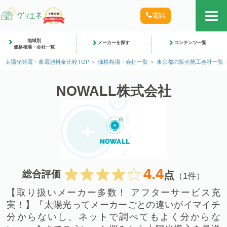
電話
地域別
メーカーを探す
コンテンツ一覧
価格相場・会社一覧
太陽光発電・蓄電池料金比較TOP
価格相場・会社一覧
東京都の販売施工会社一覧
NOWALL株式会社
4.4
総合評価
点
（1件）
【取り扱いメーカー多数！ アフターサービス充
実！】『太陽光ってメーカーごとの違いがイマイチ
分からないし、ネットで調べてもよく分からな