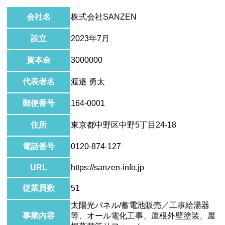
会社名
株式会社SANZEN
設立
2023年7月
資本金
3000000
代表者名
渡邉 勇太
郵便番号
164-0001
住所
東京都中野区中野5丁目24-18
電話番号
0120-874-127
URL
https://sanzen-info.jp
従業員数
51
太陽光パネル/蓄電池販売／工事給湯器
事業内容
等、オール電化工事、屋根外壁塗装、屋