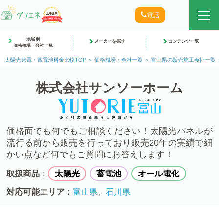
電話
地域別
メーカーを探す
コンテンツ一覧
価格相場・会社一覧
太陽光発電・蓄電池料金比較TOP
価格相場・会社一覧
富山県の販売施工会社一覧
株式会社サンソーホーム
価格面でも何でもご相談ください！太陽光パネルが
流行る前から販売を行っており販売20年の実績で細
かい点など何でもご質問にお答えします！
取扱商品：
太陽光
蓄電池
オール電化
対応可能エリア：
富山県
石川県
、