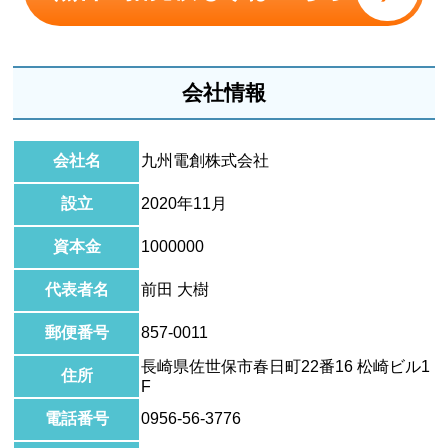
会社情報
会社名
九州電創株式会社
設立
2020年11月
資本金
1000000
代表者名
前田 大樹
郵便番号
857-0011
長崎県佐世保市春日町22番16 松崎ビル1
住所
F
電話番号
0956-56-3776