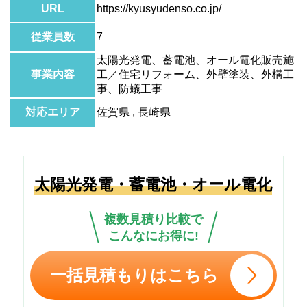
URL
https://kyusyudenso.co.jp/
従業員数
7
太陽光発電、蓄電池、オール電化販売施
事業内容
工／住宅リフォーム、外壁塗装、外構工
事、防蟻工事
対応エリア
佐賀県 , 長崎県
太陽光発電・蓄電池・オール電化
複数見積り比較で
こんなにお得に!
一括見積もりはこちら