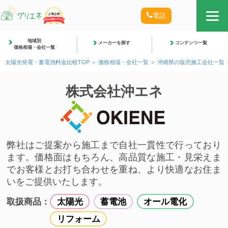
電話
地域別
メーカーを探す
コンテンツ一覧
価格相場・会社一覧
太陽光発電・蓄電池料金比較TOP
価格相場・会社一覧
沖縄県の販売施工会社一覧
株式会社沖エネ
弊社はご提案から施工まで自社一貫性で行っており
ます。価格面はもちろん、高品質な施工・見栄えま
でお客様とお打ち合わせを重ね、より快適なお住ま
いをご提供いたします。
取扱商品：
太陽光
蓄電池
オール電化
リフォーム