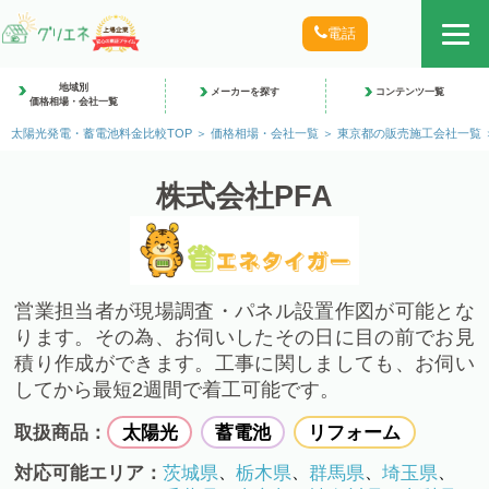
電話
地域別
メーカーを探す
コンテンツ一覧
価格相場・会社一覧
太陽光発電・蓄電池料金比較TOP
価格相場・会社一覧
東京都の販売施工会社一覧
株式会社PFA
営業担当者が現場調査・パネル設置作図が可能とな
ります。その為、お伺いしたその日に目の前でお見
積り作成ができます。工事に関しましても、お伺い
してから最短2週間で着工可能です。
取扱商品：
太陽光
蓄電池
リフォーム
対応可能エリア：
茨城県
栃木県
群馬県
埼玉県
、
、
、
、