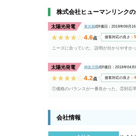
株式会社ヒューマンリンクの
太陽光発電
東京都
/
/評価日：2019年09月1
4.6
5
接客対応の良さ：
点
ニーズに合っていた、説明が分かりやすか
太陽光発電
神奈川県
/
/評価日：2018年04月
4.2
4
接客対応の良さ：
点
①価格のバランスが一番良かった。②対応
会社情報