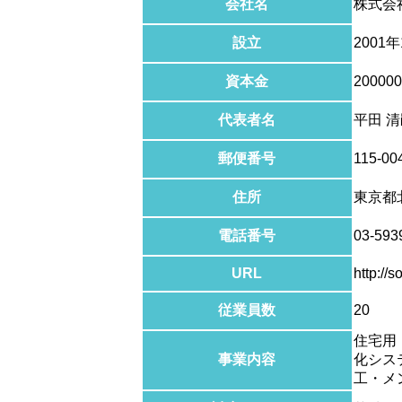
会社名
株式会
設立
2001年
資本金
200000
代表者名
平田 
郵便番号
115-00
住所
東京都北
電話番号
03-593
URL
http://s
従業員数
20
住宅用
事業内容
化シス
工・メ