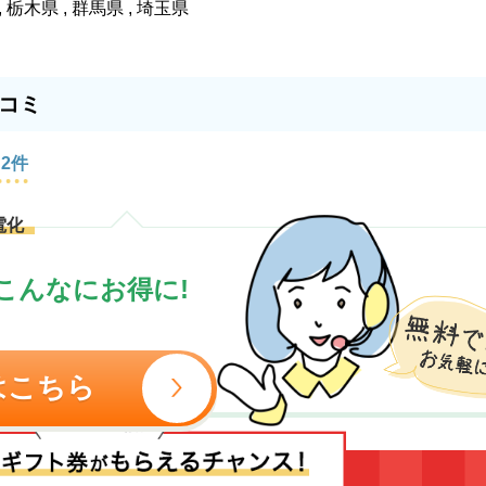
, 栃木県 , 群馬県 , 埼玉県
コミ
2件
電化
こんなにお得に!
はこちら