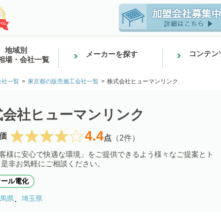
地域別
コンテン
メーカーを探す
相場・会社一覧
会社一覧
東京都の販売施工会社一覧
株式会社ヒューマンリンク
式会社ヒューマンリンク
4.4
価
点
（2件）
客様に安心で快適な環境」をご提供できるよう様々なご提案とト
 是非お気軽にご相談ください。
オール電化
、
馬県
埼玉県