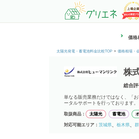
価格
太陽光発電・蓄電池料金比較TOP
価格相場・
株
総合評
単なる販売業務だけではなく、「お
ータルサポートを行っております。
取扱商品：
太陽光
蓄電池
、
、
対応可能エリア：
茨城県
栃木県
群