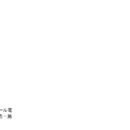
ール電
売・施