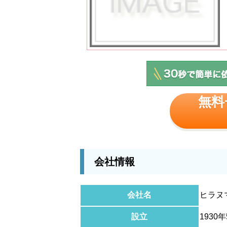
無料
会社情報
会社名
ヒラヌ
設立
1930