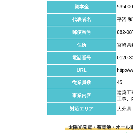
資本金
535000
代表者名
平沼 
郵便番号
882-08
住所
宮崎県
電話番号
0120-3
URL
http://
従業員数
45
建築工
事業内容
工事、
対応エリア
大分県 
太陽光発電・蓄電池・オール