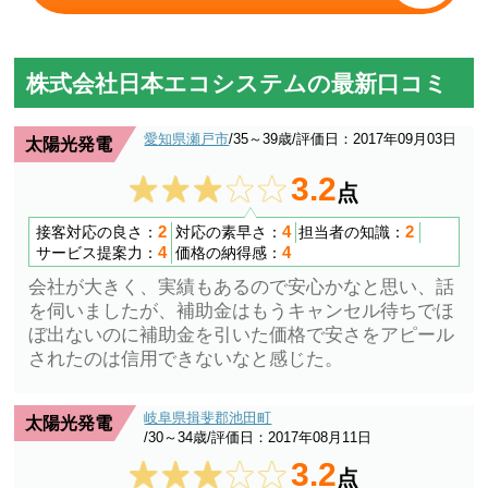
株式会社日本エコシステムの最新口コミ
愛知県瀬戸市
/35～39歳
/評価日：2017年09月03日
太陽光発電
3.2
点
2
4
2
接客対応の良さ：
対応の素早さ：
担当者の知識：
4
4
サービス提案力：
価格の納得感：
会社が大きく、実績もあるので安心かなと思い、話
を伺いましたが、補助金はもうキャンセル待ちでほ
ぼ出ないのに補助金を引いた価格で安さをアピール
されたのは信用できないなと感じた。
岐阜県揖斐郡池田町
太陽光発電
/30～34歳
/評価日：2017年08月11日
3.2
点