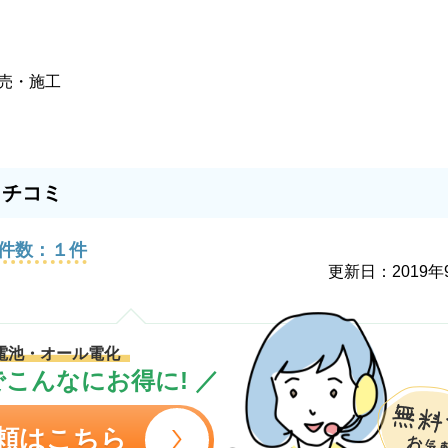
売・施工
クチコミ
ミ件数：１件
更新日：
2019
電池・オール電化
こんなにお得に! ／
頼はこちら