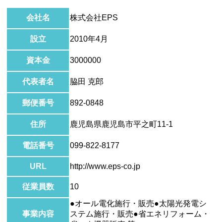
会社名
株式会社EPS
設立
2010年4月
資本金
3000000
代表者名
脇田 克郎
郵便番号
892-0848
住所
鹿児島県鹿児島市平之町11-1
電話番号
099-822-8177
URL
http://www.eps-co.jp
従業員数
10
●オール電化施行・販売●太陽光発電シ
事業内容
ステム施行・販売●省エネリフォーム・