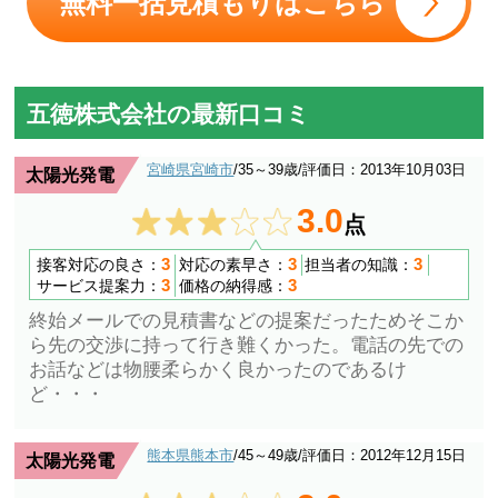
無料一括見積もりはこちら
五徳株式会社の最新口コミ
宮崎県宮崎市
/35～39歳
/評価日：2013年10月03日
太陽光発電
3.0
点
3
3
3
接客対応の良さ：
対応の素早さ：
担当者の知識：
3
3
サービス提案力：
価格の納得感：
終始メールでの見積書などの提案だったためそこか
ら先の交渉に持って行き難くかった。電話の先での
お話などは物腰柔らかく良かったのであるけ
ど・・・
熊本県熊本市
/45～49歳
/評価日：2012年12月15日
太陽光発電