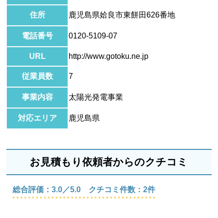
住所
鹿児島県姶良市東餅田626番地
電話番号
0120-5109-07
URL
http://www.gotoku.ne.jp
従業員数
7
事業内容
太陽光発電事業
対応エリア
鹿児島県
お見積もり依頼者からのクチコミ
総合評価：3.0／5.0 クチコミ件数：2件