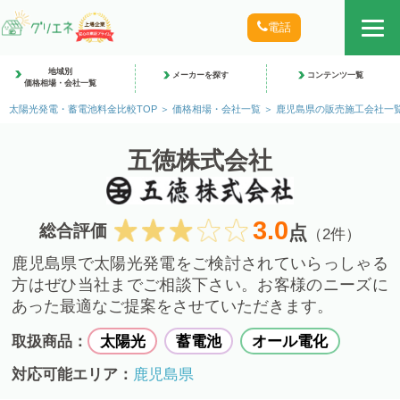
電話
地域別
メーカーを探す
コンテンツ一覧
価格相場・会社一覧
太陽光発電・蓄電池料金比較TOP
価格相場・会社一覧
鹿児島県の販売施工会社一
五徳株式会社
3.0
総合評価
点
（2件）
鹿児島県で太陽光発電をご検討されていらっしゃる
方はぜひ当社までご相談下さい。お客様のニーズに
あった最適なご提案をさせていただきます。
取扱商品：
太陽光
蓄電池
オール電化
対応可能エリア：
鹿児島県