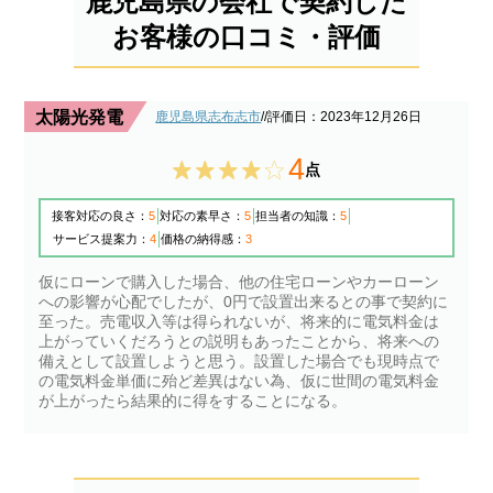
鹿児島県の会社で契約した
お客様の口コミ・評価
太陽光発電
鹿児島県志布志市
/
/評価日：2023年12月26日
4
点
接客対応の良さ：
5
対応の素早さ：
5
担当者の知識：
5
サービス提案力：
4
価格の納得感：
3
仮にローンで購入した場合、他の住宅ローンやカーローン
への影響が心配でしたが、0円で設置出来るとの事で契約に
至った。売電収入等は得られないが、将来的に電気料金は
上がっていくだろうとの説明もあったことから、将来への
備えとして設置しようと思う。設置した場合でも現時点で
の電気料金単価に殆ど差異はない為、仮に世間の電気料金
が上がったら結果的に得をすることになる。