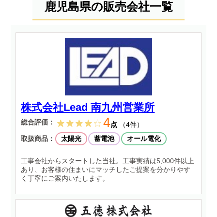
鹿児島県の販売会社一覧
株式会社Lead 南九州営業所
4
総合評価：
点
（4件）
取扱商品：
太陽光
蓄電池
オール電化
工事会社からスタートした当社。工事実績は5,000件以上
あり、お客様の住まいにマッチしたご提案を分かりやす
く丁寧にご案内いたします。