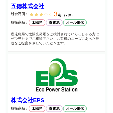
五徳株式会社
3
総合評価：
点
（2件）
取扱商品：
太陽光
蓄電池
オール電化
鹿児島県で太陽光発電をご検討されていらっしゃる方は
ぜひ当社までご相談下さい。お客様のニーズにあった最
適なご提案をさせていただきます。
株式会社EPS
取扱商品：
太陽光
蓄電池
オール電化