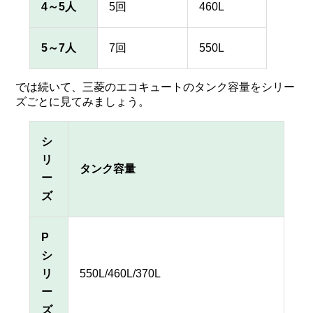
4～5人
5回
460L
5～7人
7回
550L
では続いて、三菱のエコキュートのタンク容量をシリー
ズごとに見てみましょう。
シ
リ
タンク容量
ー
ズ
P
シ
リ
550L/460L/370L
ー
ズ