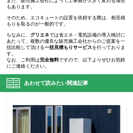
また、販売施工会社によって工事費が大きく変わる場合
もあります。
そのため、エコキュートの設置を依頼する際は、相見積
もりを取るのが一般的です。
ちなみに、
グリエネ
では省エネ・電気設備の導入検討に
あたって、複数の優良な販売施工会社からのご提案を一
括比較して頂ける
一括見積もりサービス
を行っておりま
す。
なお、ご利用は
完全無料
ですので、以下よりぜひお気軽
にご連絡ください。
あわせて読みたい関連記事