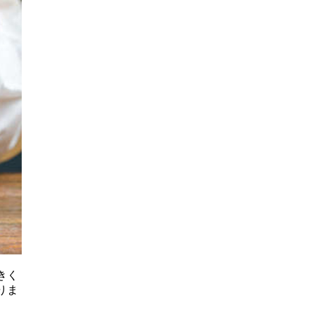
きく
りま