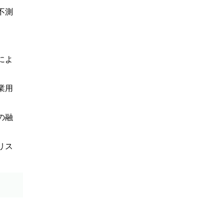
不測
によ
業用
の融
リス