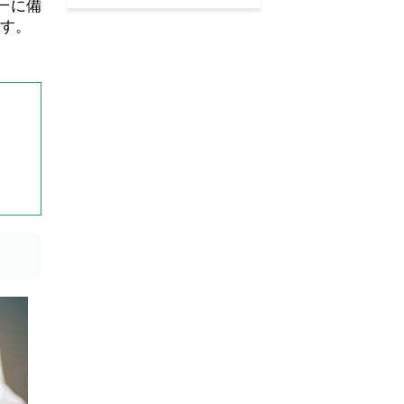
一に備
す。