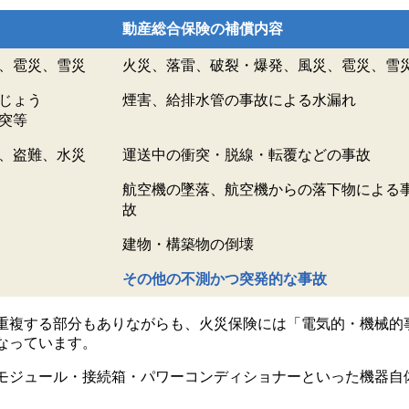
動産総合保険の補償内容
、雹災、雪災
火災、落雷、破裂・爆発、風災、雹災、雪
じょう
煙害、給排水管の事故による水漏れ
突等
、盗難、水災
運送中の衝突・脱線・転覆などの事故
航空機の墜落、航空機からの落下物による
故
建物・構築物の倒壊
その他の不測かつ突発的な事故
重複する部分もありながらも、火災保険には「電気的・機械的
なっています。
モジュール・接続箱・パワーコンディショナーといった機器自