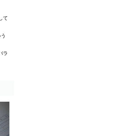
して
いう
バラ